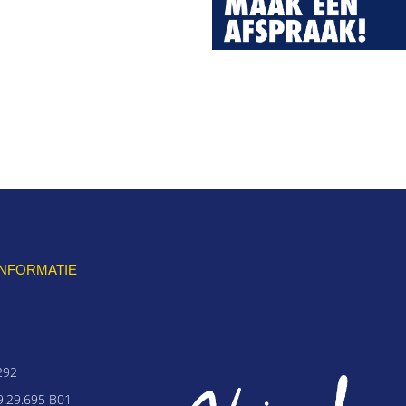
INFORMATIE
292
.29.695 B01