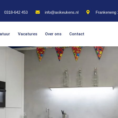
0318-642 453
info@axikeukens.nl
Frankeneng 
atuur
Vacatures
Over ons
Contact