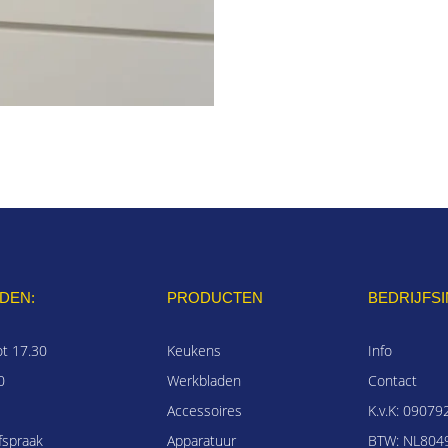
DEN:
PRODUCTEN
BEDRIJFS
ot 17.30
Keukens
Info
0
Werkbladen
Contact
Accessoires
K.v.K: 09079
fspraak
Apparatuur
BTW: NL8049