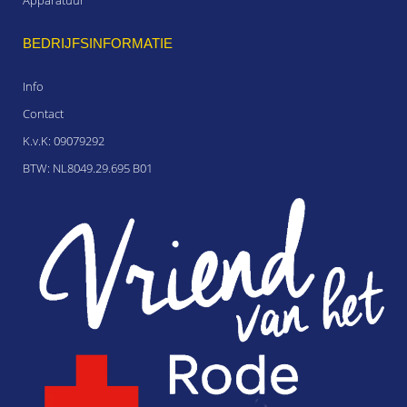
Apparatuur
BEDRIJFSINFORMATIE
Info
Contact
K.v.K: 09079292
BTW: NL8049.29.695 B01