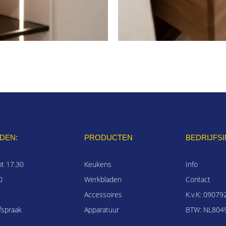
DEN:
PRODUCTEN
BEDRIJFS
ot 17.30
Keukens
Info
0
Werkbladen
Contact
Accessoires
K.v.K: 09079
fspraak
Apparatuur
BTW: NL8049