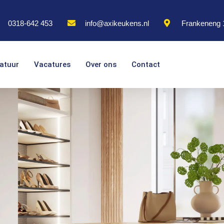
0318-642 453
info@axikeukens.nl
Frankeneng 
atuur
Vacatures
Over ons
Contact