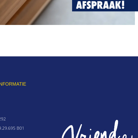
INFORMATIE
292
.29.695 B01