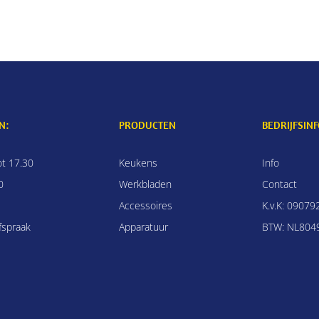
N:
PRODUCTEN
BEDRIJFSIN
ot 17.30
Keukens
Info
0
Werkbladen
Contact
Accessoires
K.v.K: 09079
fspraak
Apparatuur
BTW: NL8049