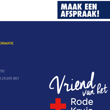
FORMATIE
292
.29.695 B01