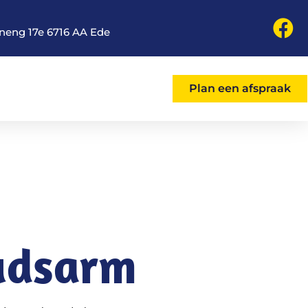
neng 17e 6716 AA Ede
Plan een afspraak
udsarm