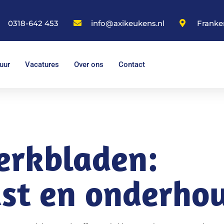
0318-642 453
info@axikeukens.nl
Franke
uur
Vacatures
Over ons
Contact
erkbladen:
st en onderho