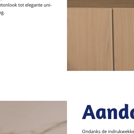
tonlook tot elegante uni-
ng.
Aand
Ondanks de indrukwekken