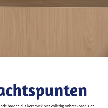
achtspunten
de hardheid is keramiek niet volledig onbreekbaar. Het