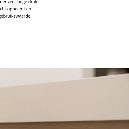
nder zeer hoge druk
vocht opneemt en
 gebruikswaarde.