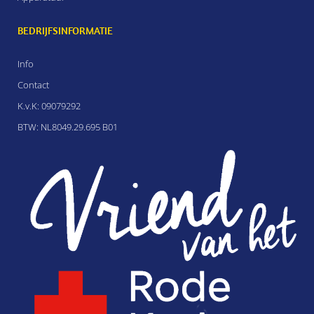
BEDRIJFSINFORMATIE
Info
Contact
K.v.K: 09079292
BTW: NL8049.29.695 B01