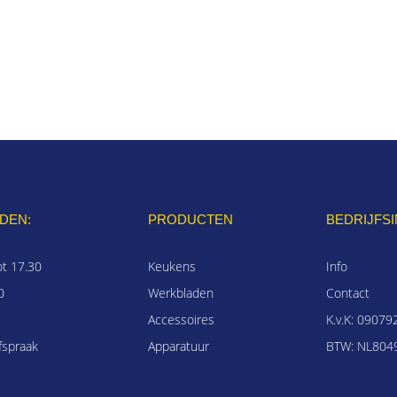
DEN:
PRODUCTEN
BEDRIJFS
ot 17.30
Keukens
Info
0
Werkbladen
Contact
Accessoires
K.v.K: 09079
fspraak
Apparatuur
BTW: NL8049