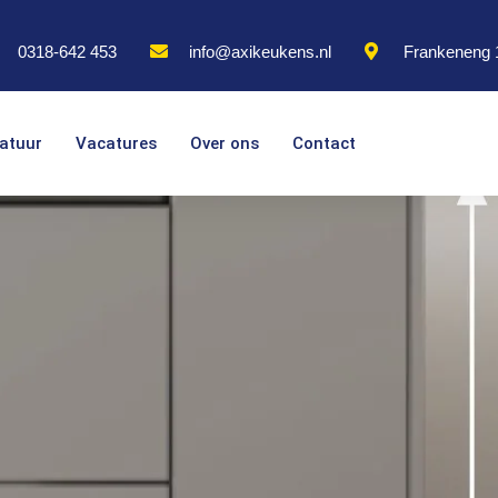
0318-642 453
info@axikeukens.nl
Frankeneng 
atuur
Vacatures
Over ons
Contact