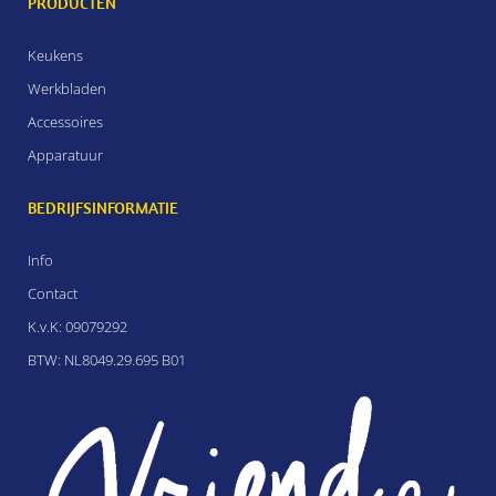
PRODUCTEN
Keukens
Werkbladen
Accessoires
Apparatuur
BEDRIJFSINFORMATIE
Info
Contact
K.v.K: 09079292
BTW: NL8049.29.695 B01