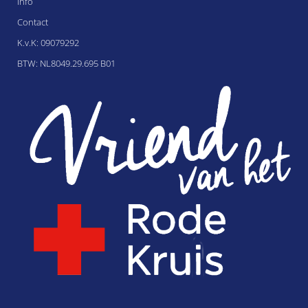
Info
Contact
K.v.K: 09079292
BTW: NL8049.29.695 B01